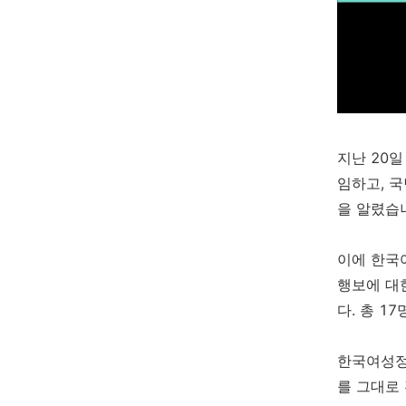
지난 20
임하고, 
을 알렸습
이에 한국
행보에 대
다. 총 1
한국여성정
를 그대로