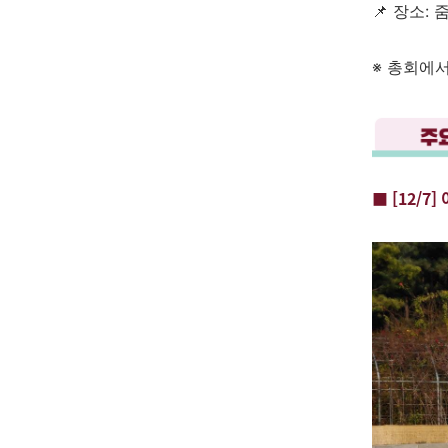
📌
장소: 줌
※ 총회에
■ [12/7