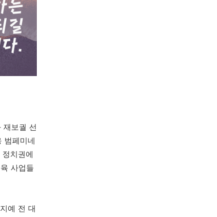
 재보궐 선
응 범페미네
등 정치권에
교육 사업들
지예 전 대